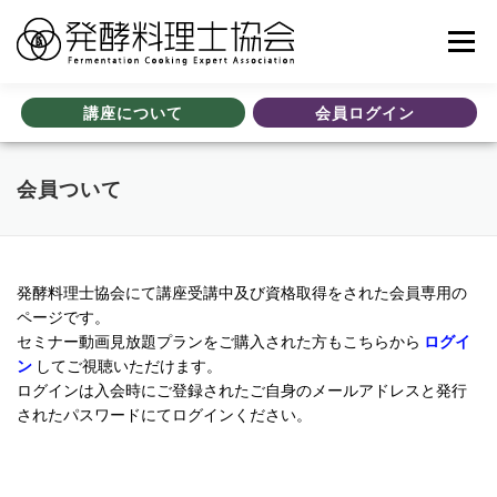
コ
ン
メニュ
テ
ン
ツ
講座について
会員ログイン
協会について
認定講座
全国加盟校一覧
セミナー案内
へ
ス
キ
会員ついて
ッ
受験案内
Q&A
お知らせ
ブログ
会員の皆様へ
プ
発酵料理士協会にて講座受講中及び資格取得をされた会員専用の
動画視聴の皆様へ
ページです。
セミナー動画見放題プランをご購入された方もこちらから
ログイ
ン
してご視聴いただけます。
ログインは入会時にご登録されたご自身のメールアドレスと発行
されたパスワードにてログインください。