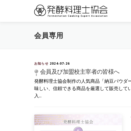
コ
ン
テ
ン
ツ
会員専用
へ
ス
キ
ッ
お知らせ
2024-07-26
プ
会員及び加盟校主宰者の皆様へ
発酵料理士協会制作の人気商品「納豆パウダ
味しい、信頼できる商品を厳選して販売している
入...