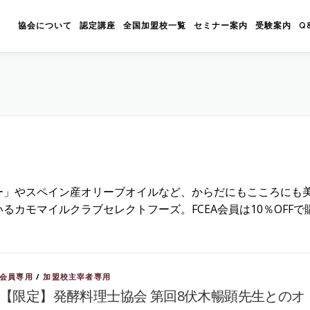
協会について
認定講座
全国加盟校一覧
セミナー案内
受験案内
Q
ー」やスペイン産オリーブオイルなど、からだにもこころにも
カモマイルクラブセレクトフーズ。FCEA会員は10％OFFで
会員専用
/
加盟校主宰者専用
【限定】発酵料理士協会 第回8伏木暢顕先生とのオ