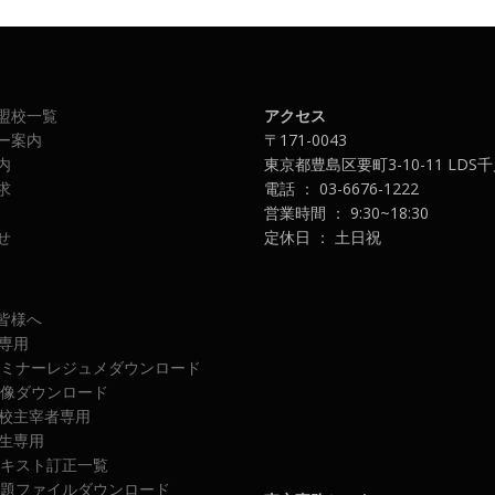
盟校一覧
アクセス
ー案内
〒171-0043
内
東京都豊島区要町3-10-11 LDS
求
電話 ： 03-6676-1222
営業時間 ： 9:30~18:30
せ
定休日 ： 土日祝
皆様へ
専用
ミナーレジュメダウンロード
像ダウンロード
校主宰者専用
生専用
キスト訂正一覧
題ファイルダウンロード