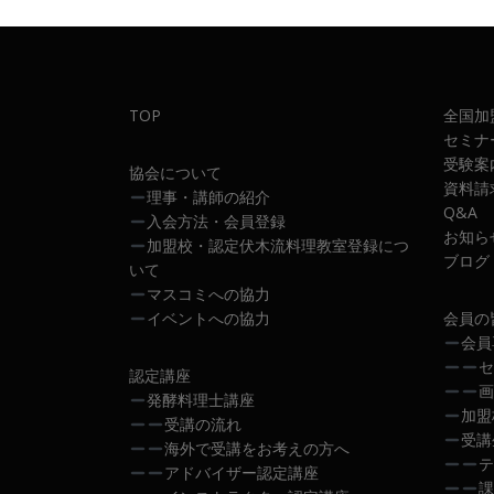
ビ
ゲ
ー
TOP
全国加
シ
セミナ
ョ
受験案
協会について
資料請
理事・講師の紹介
ン
Q&A
入会方法・会員登録
お知ら
加盟校・認定伏木流料理教室登録につ
ブログ
いて
マスコミへの協力
イベントへの協力
会員の
会員
セ
認定講座
画
発酵料理士講座
加盟
受講の流れ
受講
海外で受講をお考えの方へ
テ
アドバイザー認定講座
課