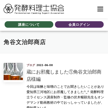
コ
ン
メニュ
テ
ン
ツ
講座について
会員ログイン
協会について
認定講座
全国加盟校一覧
セミナー案内
へ
ス
キ
角谷文治郎商店
ッ
受験案内
Q&A
お知らせ
ブログ
会員の皆様へ
プ
動画視聴の皆様へ
ブログ
2022-06-08
蔵にお邪魔しました①角谷文治郎商
店様編
今回は味醂と味噌のことでお聞きしたいことがあり
愛知県三河地区にお邪魔してきました^_^ 発酵料理
士ライセンス講座制作・監修の伏木暢顕先生もオン
デマンド動画教材の中でおっしゃっていましたが、
愛知県といえ...