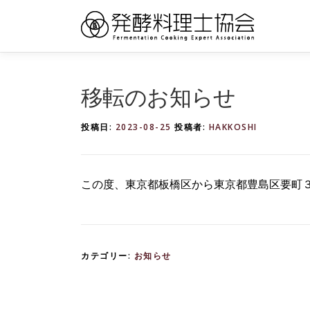
コ
ン
テ
ン
ツ
移転のお知らせ
へ
ス
キ
投稿日:
2023-08-25
投稿者:
HAKKOSHI
ッ
プ
この度、東京都板橋区から東京都豊島区要町３
カテゴリー:
お知らせ