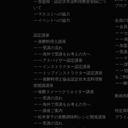
加盟校・認定伏木流料理教室登録につ
ブログ
いて
マスコミへの協力
イベントへの協力
会員の
会員
セ
認定講座
画
発酵料理士講座
加盟
受講の流れ
受講
海外で受講をお考えの方へ
テ
アドバイザー認定講座
課
インストラクター認定講座
切
トップインストラクター認定講座
をご利
発酵料理士協会認定伏木流料理教
一般
室開講講座
発酵スイーツクリエイター講座
動画視
受講の流れ
海外で受講をお考えの方へ
講座ご案内
特定商
松本誉子の発酵調味料レシピ開発講座
プライ
受講の流れ