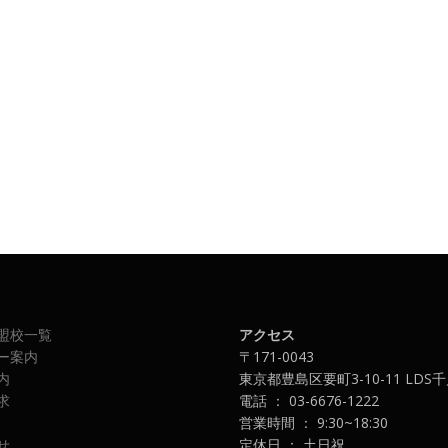
盟校一覧
アクセス
ー案内
〒171-0043
内
東京都豊島区要町3-10-11 LDS
求
電話 ： 03-6676-1222
営業時間 ： 9:30~18:30
せ
定休日 ： 土日祝