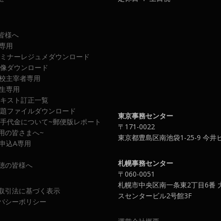
皆様へ
専用
ミナーレジュメダウンロード
像ダウンロード
校主宰者専用
生専用
キスト訂正一覧
題ファイルダウンロード
東京事務センター
手代金について~郵便版レポート
〒171-0022
用の皆さまへ~
東京都豊島区南池袋1-25-9 今井
申込A専用
札幌事務センター
聴の皆様へ
〒060-0051
札幌市中央区南一条東2丁目6番 
取引法に基づく表示
スセンタービル2号館3F
バシーポリシー