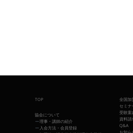
TOP
全国加
セミナ
受験案
協会について
資料請
理事・講師の紹介
Q&A
入会方法・会員登録
お知ら