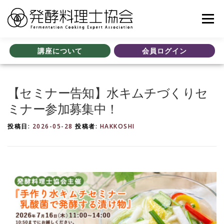
コ
ン
メニュ
テ
ン
ツ
講座について
会員ログイン
協会について
認定講座
全国加盟校一覧
セミナー案内
へ
ス
キ
【セミナー告知】水キムチづくりセ
ッ
受験案内
Q&A
お知らせ
ブログ
会員の皆様へ
プ
ミナー参加募集中！
投稿日:
2026-05-28
投稿者:
HAKKOSHI
動画視聴の皆様へ